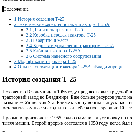
Содержание
1
История создания Т-25
2
Технические характеристики трактора Т-25А
2.1
Двигатель трактора Т-25
2.2
Коробка передач трактора Т-25
2.3
Габариты и масса
2.4
Ходовая и управление трактором Т-25А
2.5
Кабина трактора Т-25А
2.6
Система навесного оборудования
3
Модификации трактора Т-25
4
Опыт эксплуатации трактора Т-25А «Владимирец»
История создания Т-25
Появлению Владимирца в 1966 году предшествовал трудовой по
тракторный завод во Владимире. Еще больше ресурсов ушло н
названием Универсал У-2. Ближе к концу войны выпуск насчит
металлическом шасси сходили с конвейера последующие 10 лет
Прорыв в производстве 1955 года ознаменовал установку на но
тысяч машин. Второй прорыв состоялся в 1958 году, когда был