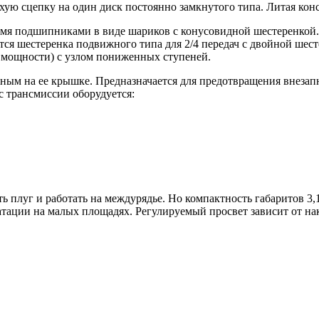
хую сцепку на один диск постоянно замкнутого типа. Литая ко
мя подшипниками в виде шариков с конусовидной шестеренкой. 
ся шестеренка подвижного типа для 2/4 передач с двойной шестер
 мощности) с узлом пониженных ступеней.
м на ее крышке. Предназначается для предотвращения внезапно
 трансмиссии оборудуется:
ть плуг и работать на междурядье. Но компактность габаритов 3,
атации на малых площадях. Регулируемый просвет зависит от на