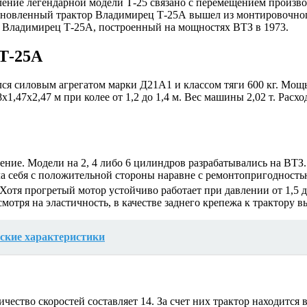
ление легендарной модели Т-25 связано с перемещением производ
бновленный трактор Владимирец Т-25А вышел из монтировочного
 Владимирец Т-25А, построенный на мощностях ВТЗ в 1973.
 Т-25А
ся силовым агрегатом марки Д21А1 и классом тяги 600 кг. Мощь
8х1,47х2,47 м при колее от 1,2 до 1,4 м. Вес машины 2,02 т. Ра
ние. Модели на 2, 4 либо 6 цилиндров разрабатывались на ВТЗ.
ла себя с положительной стороны наравне с ремонтопригодност
отя прогретый мотор устойчиво работает при давлении от 1,5 до
отря на эластичность, в качестве заднего крепежа к трактору 
ские характеристики
чество скоростей составляет 14. За счет них трактор находится в