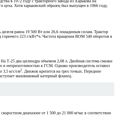
ства в 1972 году с тракторного завода из Харькова на
 цеха. Хотя харьковский образец был выпущен в 1966 году,
 дизеля равна 19 500 Вт или 26,6 лошадиным силам. Трактор
сход горючего 223 г/кВт*ч. Частота вращения ВОМ 540 оборотов в
 На Т-25 два цилиндра объемом 2,08 л. Двойная система смазки
ью и неприхотливостью к ГСМ. Однако производитель оставил
2
 3,5 кгс/см
. Движок крепится на трех точках. Передние
выступает маховиковый катерный фланец.
 скоростном диапазоне от 1 500 до 21 000 м/час в соответствии