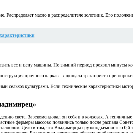
ие. Распределяет масло в распределителе золотник. Его положе
 характеристики
изить вес и цену машины. Но зимний период проявил минусы ко
Конструкция прочного каркаса защищала тракториста при опро
ими сельхоз культурами. Если технические характеристики мото
ладимирец»
дению скота. Зарекомендовал он себя и в колхозах. А тепличны
 частные фермеры массово появились только после распада Совет
еталлолом. Дело в том, что Владимирцы грузоподъемностью 0,6 
 восстановить Владимирец советского образца проблематично, п