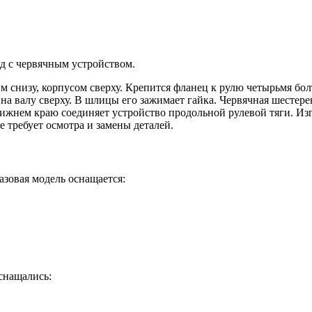
д с червячным устройством.
м снизу, корпусом сверху. Крепится фланец к рулю четырьмя бол
а валу сверху. В шлицы его зажимает гайка. Червячная шестере
нижнем краю соединяет устройство продольной рулевой тяги. И
 требует осмотра и замены деталей.
азовая модель оснащается:
снащались: