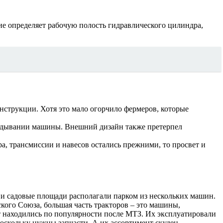
ние определяет рабочую полость гидравлического цилиндра,
нструкции. Хотя это мало огорчило фермеров, которые
кидывании машины. Внешний дизайн также претерпел
ра, трансмиссии и навесов остались прежними, то просвет и
е и садовые площади располагали парком из нескольких машин.
ского Союза, большая часть тракторов – это машины,
т находились по популярности после МТЗ. Их эксплуатировали
оскольку нужны запчасти. А их ассортимент скуден.