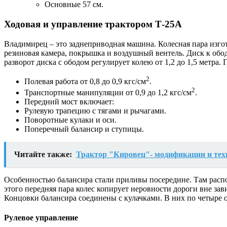
Основные 57 см.
Ходовая и управление трактором Т-25А
Владимирец – это заднеприводная машина. Колесная пара изгот
резиновая камера, покрышка и воздушный вентель. Диск к обо
разворот диска с ободом регулирует колею от 1,2 до 1,5 метра
2
Полевая работа от 0,8 до 0,9 кгс/см
.
2
Транспортные манипуляции от 0,9 до 1,2 кгс/см
.
Передний мост включает:
Рулевую трапецию с тягами и рычагами.
Поворотные кулаки и оси.
Поперечный балансир и ступицы.
Читайте также:
Трактор "Кировец"- модификации и тех
Особенностью балансира стали приливы посередине. Там распол
этого передняя пара колес копирует неровности дороги вне за
Концовки балансира соединены с кулачками. В них по четыре о
Рулевое управление