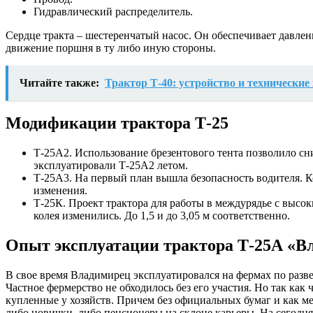
Гидравлический распределитель.
Сердце тракта – шестеренчатый насос. Он обеспечивает давлен
движение поршня в ту либо иную стороны.
Читайте также:
Трактор Т-40: устройство и технические
Модификации трактора Т-25
Т-25А2. Использование брезентового тента позволило сн
эксплуатировали Т-25А2 летом.
Т-25А3. На первый план вышла безопасность водителя. 
изменения.
Т-25К. Проект трактора для работы в междурядье с высок
колея изменились. До 1,5 и до 3,05 м соответственно.
Опыт эксплуатации трактора Т-25А «В
В свое время Владимирец эксплуатировался на фермах по разве
Частное фермерство не обходилось без его участия. Но так как
купленные у хозяйств. Причем без официальных бумаг и как м
либо новички, либо пенсионеры на склоне карьеры. На сегодня