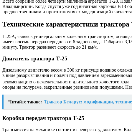
Всего собранно более четверти миллиона агрегатов Т-28. Появ
Владимирский. Когда спустя уже год визитная карточка ВТЗ о
предшественником и прототипом всех модернизаций считается
Технические характеристики трактора
Т-25А, являясь универсальным колесным транспортом, оснащал
имеет восемь передач переднего и 6 заднего хода. Габариты 3,1
минуту. Трактор развивает скорость до 21 км/ч.
Двигатель трактора Т-25
Дизельному двигателю весом в 300 кг присуще водяное охлажде
в виде разбрызгивания и подачи под давлением зарекомендова
рекомендацию о нежелательности длительного холостого хода. Х
опоры на полураме, закрепленные резиновыми подушками. Несм
Читайте также:
Трактор Беларус: модификации, техниче
Коробка передач трактора Т-25
Трансмиссия на механике состоит из реверса с удвоителем. Коли