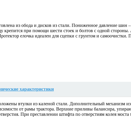
овлена из обода и дисков из стали. Пониженное давление шин –
ду крепится при помощи шести стоек и болтов с одной стороны.
. Протектор елочка идеален для сцепки с грунтом и самоочистки.
нические характеристики
ожены втулки из каленой стали. Дополнительный механизм из бо
висимости от рамы трактора. Верхние приливы балансира, упираю
тверстия. При преставлении штифта по отверстиям колея моста 