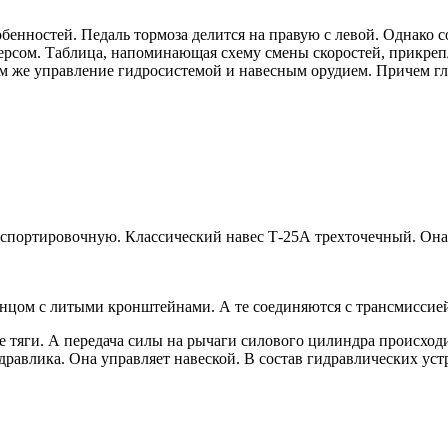
енностей. Педаль тормоза делится на правую с левой. Однако с
версом. Таблица, напоминающая схему смены скоростей, прикреп
м же управление гидросистемой и навесным орудием. Причем гл
нспортировочную. Классический навес Т-25А трехточечный. Она
нцом с литыми кронштейнами. А те соединяются с трансмиссие
тяги. А передача силы на рычаги силового цилиндра происходи
равлика. Она управляет навеской. В состав гидравлических устр